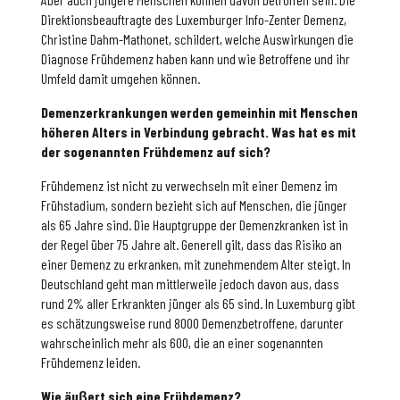
Direktionsbeauftragte des Luxemburger Info-Zenter Demenz,
Christine Dahm-Mathonet, schildert, welche Auswirkungen die
Diagnose Frühdemenz haben kann und wie Betroffene und ihr
Umfeld damit umgehen können.
Demenzerkrankungen werden gemeinhin mit Menschen
höheren Alters in Verbindung gebracht. Was hat es mit
der sogenannten Frühdemenz auf sich?
Frühdemenz ist nicht zu verwechseln mit einer Demenz im
Frühstadium, sondern bezieht sich auf Menschen, die jünger
als 65 Jahre sind. Die Hauptgruppe der Demenzkranken ist in
der Regel über 75 Jahre alt. Generell gilt, dass das Risiko an
einer Demenz zu erkranken, mit zunehmendem Alter steigt. In
Deutschland geht man mittlerweile jedoch davon aus, dass
rund 2% aller Erkrankten jünger als 65 sind. In Luxemburg gibt
es schätzungsweise rund 8000 Demenzbetroffene, darunter
wahrscheinlich mehr als 600, die an einer sogenannten
Frühdemenz leiden.
Wie äu
β
ert sich eine Frühdemenz?