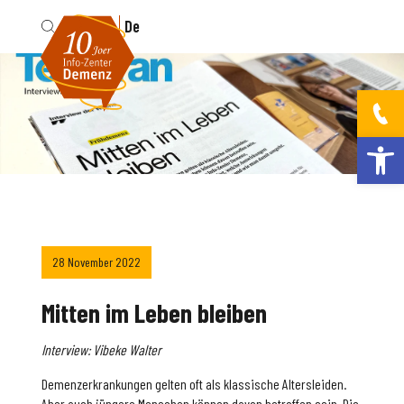
Fr
De
Werkzeugleis
28 November 2022
Mitten im Leben bleiben
Interview: Vibeke Walter
Demenzerkrankungen gelten oft als klassische Altersleiden.
Aber auch jüngere Menschen können davon betroffen sein. Die