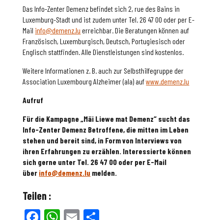
Das Info-Zenter Demenz befindet sich 2, rue des Bains in
Luxemburg-Stadt und ist zudem unter Tel. 26 47 00 oder per E-
Mail
info@demenz.lu
erreichbar. Die Beratungen können auf
Französisch, Luxemburgisch, Deutsch, Portugiesisch oder
Englisch stattfinden. Alle Dienstleistungen sind kostenlos.
Weitere Informationen z. B. auch zur Selbsthilfegruppe der
Association Luxembourg Alzheimer (ala) auf
www.demenz.lu
Aufruf
Für die Kampagne „Mäi Liewe mat Demenz“ sucht das
Info-Zenter Demenz Betroffene, die mitten im Leben
stehen und bereit sind, in Form von Interviews von
ihren Erfahrungen zu erzählen. Interessierte können
sich gerne unter Tel. 26 47 00 oder per E-Mail
über
info@demenz.lu
melden.
Teilen :
Facebook
WhatsApp
Email
Teilen