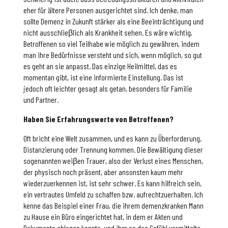
eher für ältere Personen ausgerichtet sind. Ich denke, man
sollte Demenz in Zukunft stärker als eine Beeinträchtigung und
nicht ausschlieβlich als Krankheit sehen. Es wäre wichtig,
Betroffenen so viel Teilhabe wie möglich zu gewähren, indem
man ihre Bedürfnisse versteht und sich, wenn möglich, so gut
es geht an sie anpasst. Das einzige Heilmittel, das es
momentan gibt, ist eine informierte Einstellung. Das ist
jedoch oft leichter gesagt als getan, besonders für Familie
und Partner.
Haben Sie Erfahrungswerte von Betroffenen?
Oft bricht eine Welt zusammen, und es kann zu Überforderung,
Distanzierung oder Trennung kommen. Die Bewältigung dieser
sogenannten weiβen Trauer, also der Verlust eines Menschen,
der physisch noch präsent, aber ansonsten kaum mehr
wiederzuerkennen ist, ist sehr schwer. Es kann hilfreich sein,
ein vertrautes Umfeld zu schaffen bzw. aufrechtzuerhalten. Ich
kenne das Beispiel einer Frau, die ihrem demenzkranken Mann
zu Hause ein Büro eingerichtet hat, in dem er Akten und
Dokumente ablegen konnte, und ihm so das Gefühl vermittelte,