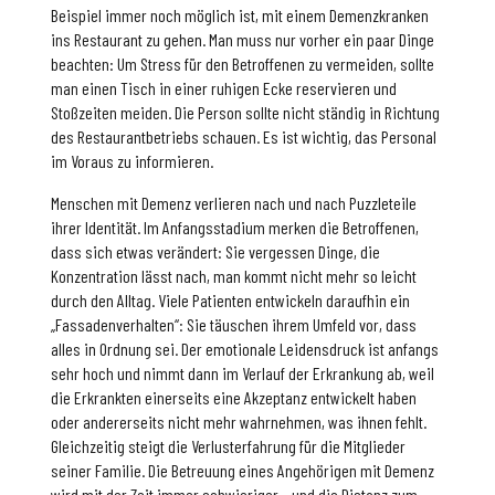
Beispiel immer noch möglich ist, mit einem Demenzkranken
ins Restaurant zu gehen. Man muss nur vorher ein paar Dinge
beachten: Um Stress für den Betroffenen zu vermeiden, sollte
man einen Tisch in einer ruhigen Ecke reservieren und
Stoßzeiten meiden. Die Person sollte nicht ständig in Richtung
des Restaurantbetriebs schauen. Es ist wichtig, das Personal
im Voraus zu informieren.
Menschen mit Demenz verlieren nach und nach Puzzleteile
ihrer Identität. Im Anfangsstadium merken die Betroffenen,
dass sich etwas verändert: Sie vergessen Dinge, die
Konzentration lässt nach, man kommt nicht mehr so leicht
durch den Alltag. Viele Patienten entwickeln daraufhin ein
„Fassadenverhalten“: Sie täuschen ihrem Umfeld vor, dass
alles in Ordnung sei. Der emotionale Leidensdruck ist anfangs
sehr hoch und nimmt dann im Verlauf der Erkrankung ab, weil
die Erkrankten einerseits eine Akzeptanz entwickelt haben
oder andererseits nicht mehr wahrnehmen, was ihnen fehlt.
Gleichzeitig steigt die Verlusterfahrung für die Mitglieder
seiner Familie. Die Betreuung eines Angehörigen mit Demenz
wird mit der Zeit immer schwieriger – und die Distanz zum