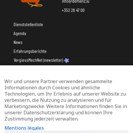
info@demenz.lu
+352 26 47 00
Dienststellenliste
Agenda
News
Erfahrungsberichte
VergiessMechNet (newsletter)
Wir und unsere Partner verwenden gesammelte
Mit Unterstützung des
Informationen durch Cookies und ähnliche
Technologien, um Ihr Erlebnis auf unserer Website zu
verbessern, die Nutzung zu analysieren und für
Marketingzwecke. Weitere Informationen finden Sie in
unserer Datenschutzerklärung und können Ihre
Zustimmung jederzeit verwalten.
Datenschutz und Verwaltung von Cookies
Mentions légales
Rechtliche Hinweise