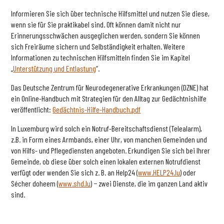
Informieren Sie sich über technische Hilfsmittel und nutzen Sie diese,
wenn sie für Sie praktikabel sind. Oft können damit nicht nur
Erinnerungsschwächen ausgeglichen werden, sondern Sie können
sich Freiräume sichern und Selbständigkeit erhalten. Weitere
Informationen zu technischen Hilfsmitteln finden Sie im Kapitel
„
Unterstützung und Entlastung
“.
Das Deutsche Zentrum für Neurodegenerative Erkrankungen (DZNE) hat
ein Online-Handbuch mit Strategien für den Alltag zur Gedächtnishilfe
veröffentlicht:
Gedächtnis-Hilfe-Handbuch.pdf
In Luxemburg wird solch ein Notruf-Bereitschaftsdienst (Telealarm),
z.B. in Form eines Armbands, einer Uhr, von manchen Gemeinden und
von Hilfs- und Pflegediensten angeboten. Erkundigen Sie sich bei Ihrer
Gemeinde, ob diese über solch einen lokalen externen Notrufdienst
verfügt oder wenden Sie sich z. B. an Help24 (
www.HELP24.lu
) oder
Sécher doheem (
www.shd.lu
) − zwei Dienste, die im ganzen Land aktiv
sind.