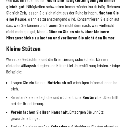
Wie das im Leben so ist:
Nicht alle Tätigkeiten gelingen immer
gleich gut
. Fähigkeiten schwanken immer wieder kurzfristig. Nehmen
Sie sich Zeit, lassen Sie sich nicht aus der Ruhe bringen.
Machen Sie
eine Pause
, wenn es zu anstrengend wird. Konzentrieren Sie sich auf
das, was Sie können und trauern Sie nicht dem nach, was vielleicht
nicht mehr (so gut) klappt.
Gönnen Sie es sich, über kleinere
Missgeschicke zu lachen und verlieren Sie nicht den Humor
.
Kleine Stützen
Wenn das Gedächtnis und die Orientierung schwächeln, können
einfache Alltagsstrategien und Hilfsmittel Unterstützung leisten. Einige
Beispiele:
Tragen Sie ein kleines
Notizbuch
mit wichtigen Informationen bei
sich.
Behalten Sie eine tägliche und wöchentliche
Routine
bei. Dies hilft
bei der Orientierung.
Vereinfachen
Sie Ihren
Haushalt
. Entsorgen Sie unnütz
gewordene Dinge.
Stellen Sie einen großen
Kalender
auf. Markieren Sie den aktuellen