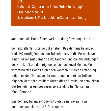
Ort :
Maison de Séjour et de Soins "Beim Goldknapp",
Erpeldange/ Sauer
8, Gruefwee, L-9147 Ierpeldeng/Sauer, luxembourg
Anerkannt als Modul 5 der „Weiterbildung Psychogeriatrie“
Demenzielle Verluste selbst erleben: Das demenz balance-
Modell© ermöglicht es den Teilnehmern, in die Perspektive
einer Person mit Demenz einzutauchen und die Auswirkungen
der Krankheit auf das eigene Leben nachzuvollziehen. Ein
vordefiniertes Modell bietet den Rahmen für diese Erfahrung,
indem es den Verlust von Erinnerungen und einen Teil der
eigenen Identität simuliert. Durch diese Simulation entwickeln
die Teilnehmer ein besseres Verständnis für Menschen mit
einer Demenz.
Das demenz balance-Modell© bietet eine Vielzahl von
positiven Aspekten und Erfahrungen: