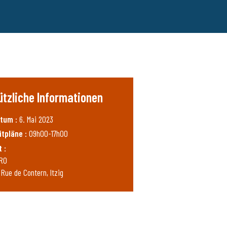
ützliche Informationen
tum :
6. Mai 2023
itpläne :
09h00-17h00
t :
RO
 Rue de Contern, Itzig