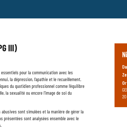
G III)
N
Da
s essentiels pour la communication avec les
Ze
ui, la dépression, l’apathie et le recueillement.
Or
iques du quotidien professionnel comme l’équilibre
GE
lle, la sexualité ou encore l’image de soi du
20
 abusives sont simulées et la manière de gérer la
ions présentées sont analysées ensemble avec le
n.