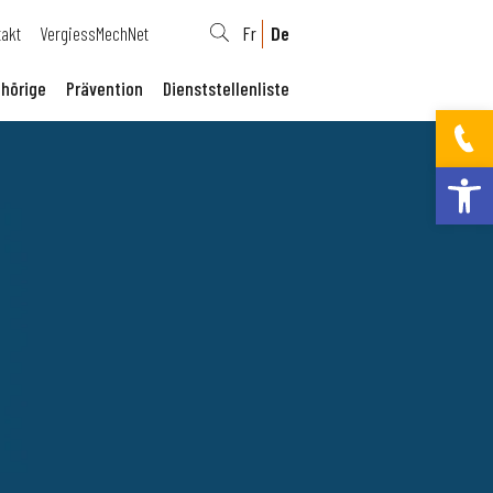
takt
VergiessMechNet
Fr
De
hörige
Prävention
Dienststellenliste
Werkzeugleis