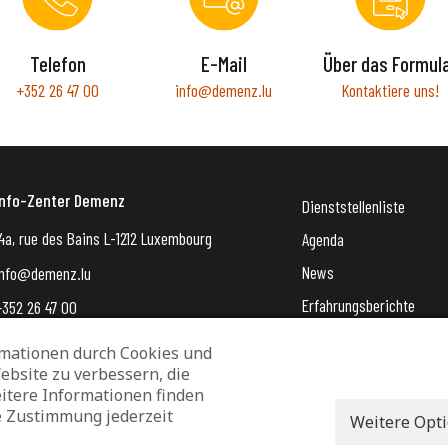
Telefon
E-Mail
Über das Formul
+352 26 47 00
info@demenz.lu
Kontaktiere uns!
Info-Zenter Demenz
Dienststellenliste
4a, rue des Bains L-1212 Luxembourg
Agenda
News
info@demenz.lu
Erfahrungsberichte
+352 26 47 00
VergiessMechNet (newsle
mationen durch Cookies und
ebsite zu verbessern, die
Datenschutz und Verwaltung von Cookies
Rechtliche Hinweise
itere Informationen finden
e Zustimmung jederzeit
Erklärung zur Barrierefreiheit
Weitere Opt