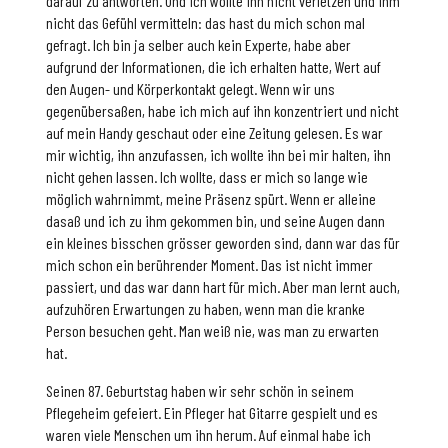
darauf zu antworten. Und ich wollte ihn nicht verletzen und ihm
nicht das Gefühl vermitteln: das hast du mich schon mal
gefragt. Ich bin ja selber auch kein Experte, habe aber
aufgrund der Informationen, die ich erhalten hatte, Wert auf
den Augen- und Körperkontakt gelegt. Wenn wir uns
gegenübersaßen, habe ich mich auf ihn konzentriert und nicht
auf mein Handy geschaut oder eine Zeitung gelesen. Es war
mir wichtig, ihn anzufassen, ich wollte ihn bei mir halten, ihn
nicht gehen lassen. Ich wollte, dass er mich so lange wie
möglich wahrnimmt, meine Präsenz spürt. Wenn er alleine
dasaß und ich zu ihm gekommen bin, und seine Augen dann
ein kleines bisschen grösser geworden sind, dann war das für
mich schon ein berührender Moment. Das ist nicht immer
passiert, und das war dann hart für mich. Aber man lernt auch,
aufzuhören Erwartungen zu haben, wenn man die kranke
Person besuchen geht. Man weiß nie, was man zu erwarten
hat.
Seinen 87. Geburtstag haben wir sehr schön in seinem
Pflegeheim gefeiert. Ein Pfleger hat Gitarre gespielt und es
waren viele Menschen um ihn herum. Auf einmal habe ich