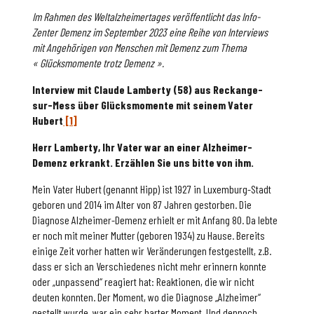
Im Rahmen des Weltalzheimertages veröffentlicht das Info-
Zenter Demenz im September 2023 eine Reihe von Interviews
mit Angehörigen von Menschen mit Demenz zum Thema
« Glücksmomente trotz Demenz ».
Interview mit Claude Lamberty (58) aus Reckange-
sur-Mess über Glücksmomente mit seinem Vater
Hubert
[1]
Herr Lamberty, Ihr Vater war an einer Alzheimer-
Demenz erkrankt. Erzählen Sie uns bitte von ihm.
Mein Vater Hubert (genannt Hipp) ist 1927 in Luxemburg-Stadt
geboren und 2014 im Alter von 87 Jahren gestorben. Die
Diagnose Alzheimer-Demenz erhielt er mit Anfang 80. Da lebte
er noch mit meiner Mutter (geboren 1934) zu Hause. Bereits
einige Zeit vorher hatten wir Veränderungen festgestellt, z.B.
dass er sich an Verschiedenes nicht mehr erinnern konnte
oder „unpassend“ reagiert hat: Reaktionen, die wir nicht
deuten konnten. Der Moment, wo die Diagnose „Alzheimer“
gestellt wurde, war ein sehr harter Moment. Und dennoch