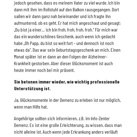
jedoch gesehen, dass es meinem Vater zu viel wurde. Ich bin
dann mit ihm im Rollstuhl auf den Balkon rausgegangen. Dort
saßen wir dann ganz nah beieinander und ich fragte ihn
aufmunternd, ob es geht. Er hat mich angeschaut und gesagt:
„Du bist ja einer… ich bin froh, froh, froh, froh.“ Für mich war
das ein wunderschönes Geschenk, auch wenn ich gedacht
habe „Oh Papp, du bist so weit fort – und dennoch ist noch
etwas da“. Das war sein Geburtstagsgeschenk an mich. Einen
Monat später ist er dann an den Folgen der Alzheimer-
Krankheit gestorben. Aber dieser Glücksmoment ist auch
heute immer noch bei mir präsent.
Sie betonen immer wieder, wie wichtig professionelle
Unterstützung ist.
Ja, Glücksmomente in der Demenz zu erleben ist nur möglich,
wenn man Hilfe hat.
Angehörige sollten sich informieren, z.B. im Info-Zenter
Demenz. Es ist eine große Erleichterung, zu wissen, dass man
nicht alleine ist. Auch wenn jede Erkrankung anders verläuft