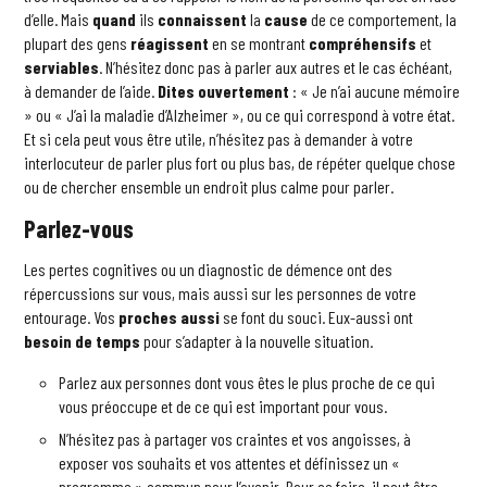
d’elle. Mais
quand
ils
connaissent
la
cause
de ce comportement, la
plupart des gens
réagissent
en se montrant
compréhensifs
et
serviables
. N’hésitez donc pas à parler aux autres et le cas échéant,
à demander de l’aide.
Dites ouvertement
: « Je n’ai aucune mémoire
» ou « J’ai la maladie d’Alzheimer », ou ce qui correspond à votre état.
Et si cela peut vous être utile, n’hésitez pas à demander à votre
interlocuteur de parler plus fort ou plus bas, de répéter quelque chose
ou de chercher ensemble un endroit plus calme pour parler.
Parlez-vous
Les pertes cognitives ou un diagnostic de démence ont des
répercussions sur vous, mais aussi sur les personnes de votre
entourage. Vos
proches aussi
se font du souci. Eux-aussi ont
besoin de temps
pour s’adapter à la nouvelle situation.
Parlez aux personnes dont vous êtes le plus proche de ce qui
vous préoccupe et de ce qui est important pour vous.
N’hésitez pas à partager vos craintes et vos angoisses, à
exposer vos souhaits et vos attentes et définissez un «
programme » commun pour l’avenir. Pour ce faire, il peut être