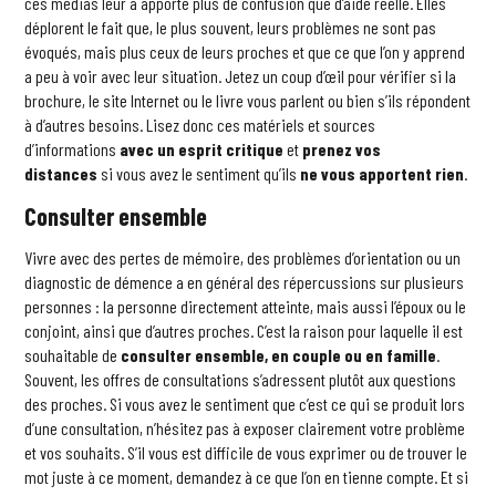
ces médias leur a apporté plus de confusion que d’aide réelle. Elles
déplorent le fait que, le plus souvent, leurs problèmes ne sont pas
évoqués, mais plus ceux de leurs proches et que ce que l’on y apprend
a peu à voir avec leur situation. Jetez un coup d’œil pour vérifier si la
brochure, le site Internet ou le livre vous parlent ou bien s’ils répondent
à d’autres besoins. Lisez donc ces matériels et sources
d’informations
avec un esprit critique
et
prenez vos
distances
si vous avez le sentiment qu’ils
ne vous apportent rien
.
Consulter ensemble
Vivre avec des pertes de mémoire, des problèmes d’orientation ou un
diagnostic de démence a en général des répercussions sur plusieurs
personnes : la personne directement atteinte, mais aussi l’époux ou le
conjoint, ainsi que d’autres proches. C’est la raison pour laquelle il est
souhaitable de
consulter ensemble, en couple ou en famille
.
Souvent, les offres de consultations s’adressent plutôt aux questions
des proches. Si vous avez le sentiment que c’est ce qui se produit lors
d’une consultation, n’hésitez pas à exposer clairement votre problème
et vos souhaits. S’il vous est difficile de vous exprimer ou de trouver le
mot juste à ce moment, demandez à ce que l’on en tienne compte. Et si