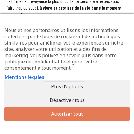
La forme de prévoyance la plus importante consiste à ne pas vous
faire trop de souci, à
vivre et profiter de la vie dans le moment
présent,
mais en même temps à réfléchir à des
solutions
possibles pour l’avenir
et à
prendre les mesures
nécessaires.
Nous et nos partenaires utilisons les informations
Discutez suffisamment tôt avec votre conjoint, d’autres membres de la
collectées par le biais de cookies et de technologies
famille ou des per-onnes qui vous sont proches de la façon dont vous
similaires pour améliorer votre expérience sur notre
voyez les choses, de vos attentes et de vos souhaits. Qu’est-ce qui est
site, analyser votre utilisation et à des fins de
important pour vous ? Qu’attendez-vous de votre conjoint ? Qu’est-ce
marketing. Vous pouvez en savoir plus dans notre
qui ne devrait vous arriver en aucun cas ? Ou du point de vue de vos
politique de confidentialité et gérer votre
proches, quelles sont leurs attentes et leurs souhaits ? Une telle
consentement à tout moment.
discussion est rassurante et permet d’écarter certaines craintes.
Mentions légales
Si vous n’avez pas de conjoint ou pas de famille, décidez si possible
Plus d'options
avec un professionnel ce que vous souhaitez pour la suite quand vous
ne serez plus capable de tout gérer vous-même.
Désactiver tous
Logement
Autoriser tout
Tout le monde ou presque, même malade, handicapé ou dépendant,
souhaite pouvoir continuer à vivre dans son environnement familier
(appartement, maison), et ce, si possible, sans être dépendant de l’aide