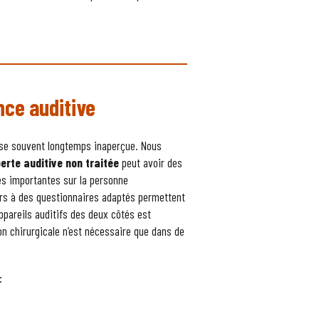
nce auditive
asse souvent longtemps inaperçue. Nous
perte auditive non traitée
peut avoir des
es importantes sur la personne
urs à des questionnaires adaptés permettent
ppareils auditifs des deux côtés est
on chirurgicale n’est nécessaire que dans de
: