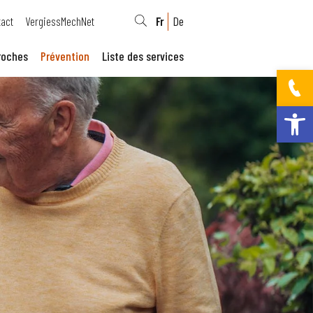
act
VergiessMechNet
Fr
De
roches
Prévention
Liste des services
Ouvrir la bar