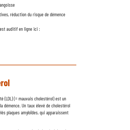
’angoisse
itives, réduction du risque de démence
st auditif en ligne ici :
érol
té (LDL) (= mauvais cholestérol) est un
 la démence. Un taux élevé de cholestérol
elés plaques amyloïdes, qui apparaissent