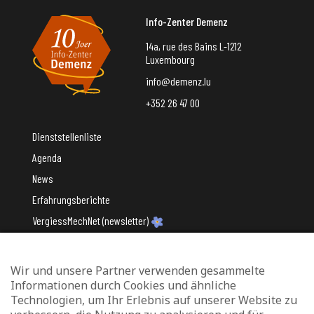
Info-Zenter Demenz
14a, rue des Bains L-1212
Luxembourg
info@demenz.lu
+352 26 47 00
Dienststellenliste
Agenda
News
Erfahrungsberichte
VergiessMechNet (newsletter)
Wir und unsere Partner verwenden gesammelte
Mit Unterstützung des
Informationen durch Cookies und ähnliche
Technologien, um Ihr Erlebnis auf unserer Website zu