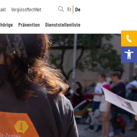
takt
VergiessMechNet
Fr
De
hörige
Prävention
Dienststellenliste
Werkzeugleis