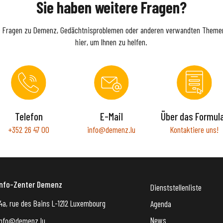
Sie haben weitere Fragen?
e Fragen zu Demenz, Gedächtnisproblemen oder anderen verwandten Themen
hier, um Ihnen zu helfen.
Telefon
E-Mail
Über das Formul
+352 26 47 00
info@demenz.lu
Kontaktiere uns!
Info-Zenter Demenz
Dienststellenliste
4a, rue des Bains L-1212 Luxembourg
Agenda
News
info@demenz.lu