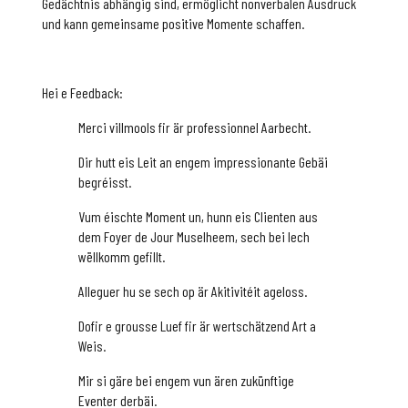
Gedächtnis abhängig sind, ermöglicht nonverbalen Ausdruck
und kann gemeinsame positive Momente schaffen.
Hei e Feedback:
Merci villmools fir är professionnel Aarbecht.
Dir hutt eis Leit an engem impressionante Gebäi
begréisst.
Vum éischte Moment un, hunn eis Clienten aus
dem Foyer de Jour Muselheem, sech bei Iech
wëllkomm gefillt.
Alleguer hu se sech op är Akitivitéit ageloss.
Dofir e grousse Luef fir är wertschätzend Art a
Weis.
Mir si gäre bei engem vun ären zukünftige
Eventer derbäi.