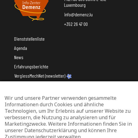
Luxembourg
info@demenz.lu
+352 26 47 00
Dienststellenliste
Agenda
News
Erfahrungsberichte
VergiessMechNet (newsletter)
Wir und unsere Partner verwenden gesammelte
Mit Unterstützung des
Informationen durch Cookies und ähnliche
Technologien, um Ihr Erlebnis auf unserer Website zu
verbessern, die Nutzung zu analysieren und für
Marketingzwecke. Weitere Informationen finden Sie in
unserer Datenschutzerklärung und können Ihre
Zustimmung jederzeit verwalten.