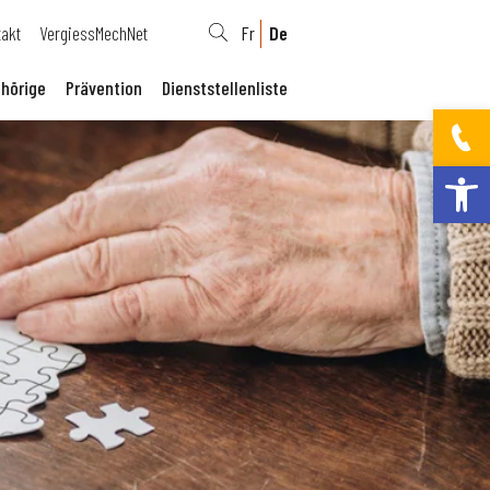
takt
VergiessMechNet
Fr
De
hörige
Prävention
Dienststellenliste
Werkzeugleis