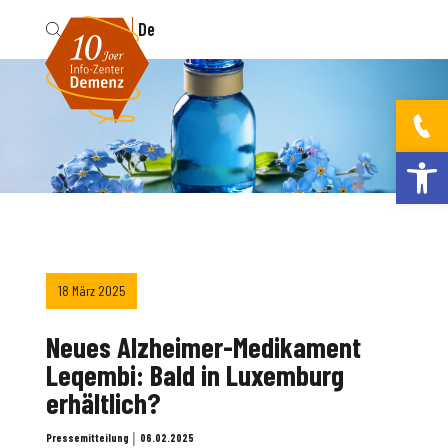
Fr
De
Werkzeugleis
18 März 2025
Neues Alzheimer-Medikament
Leqembi: Bald in Luxemburg
erhältlich?
Pressemitteilung │ 06.02.2025