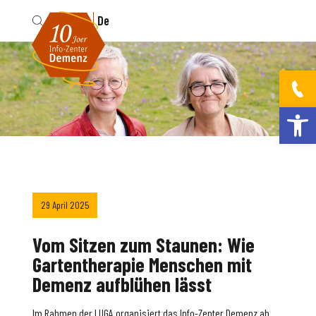
Fr
De
Werkzeugleis
29 April 2025
Vom Sitzen zum Staunen: Wie
Gartentherapie Menschen mit
Demenz aufblühen lässt
Im Rahmen der LUGA organisiert das Info-Zenter Demenz ab