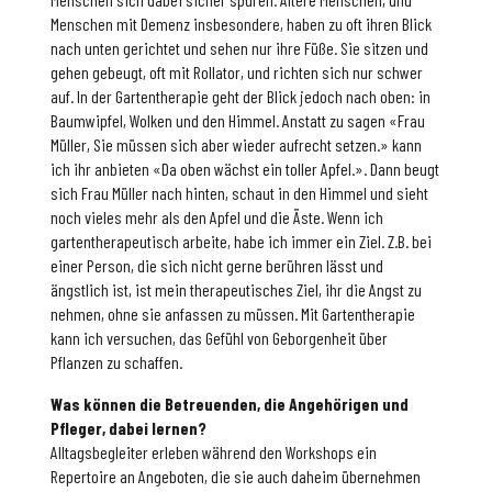
Menschen mit Demenz insbesondere, haben zu oft ihren Blick
nach unten gerichtet und sehen nur ihre Füße. Sie sitzen und
gehen gebeugt, oft mit Rollator, und richten sich nur schwer
auf. In der Gartentherapie geht der Blick jedoch nach oben: in
Baumwipfel, Wolken und den Himmel. Anstatt zu sagen «Frau
Müller, Sie müssen sich aber wieder aufrecht setzen.» kann
ich ihr anbieten «Da oben wächst ein toller Apfel.». Dann beugt
sich Frau Müller nach hinten, schaut in den Himmel und sieht
noch vieles mehr als den Apfel und die Äste. Wenn ich
gartentherapeutisch arbeite, habe ich immer ein Ziel. Z.B. bei
einer Person, die sich nicht gerne berühren lässt und
ängstlich ist, ist mein therapeutisches Ziel, ihr die Angst zu
nehmen, ohne sie anfassen zu müssen. Mit Gartentherapie
kann ich versuchen, das Gefühl von Geborgenheit über
Pflanzen zu schaffen.
Was können die Betreuenden, die Angehörigen und
Pfleger, dabei lernen?
Alltagsbegleiter erleben während den Workshops ein
Repertoire an Angeboten, die sie auch daheim übernehmen