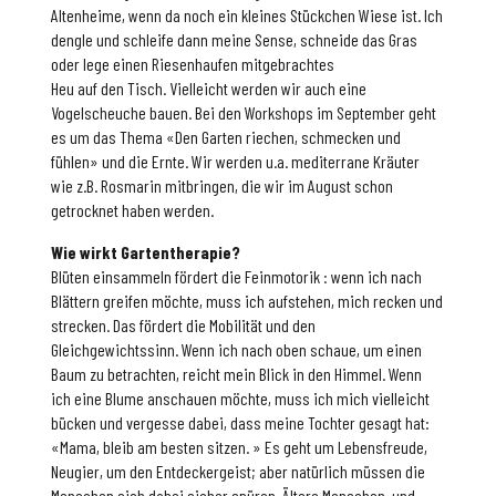
Altenheime, wenn da noch ein kleines Stückchen Wiese ist. Ich
dengle und schleife dann meine Sense, schneide das Gras
oder lege einen Riesenhaufen mitgebrachtes
Heu auf den Tisch. Vielleicht werden wir auch eine
Vogelscheuche bauen. Bei den Workshops im September geht
es um das Thema «Den Garten riechen, schmecken und
fühlen» und die Ernte. Wir werden u.a. mediterrane Kräuter
wie z.B. Rosmarin mitbringen, die wir im August schon
getrocknet haben werden.
Wie wirkt Gartentherapie?
Blüten einsammeln fördert die Feinmotorik : wenn ich nach
Blättern greifen möchte, muss ich aufstehen, mich recken und
strecken. Das fördert die Mobilität und den
Gleichgewichtssinn. Wenn ich nach oben schaue, um einen
Baum zu betrachten, reicht mein Blick in den Himmel. Wenn
ich eine Blume anschauen möchte, muss ich mich vielleicht
bücken und vergesse dabei, dass meine Tochter gesagt hat:
«Mama, bleib am besten sitzen. » Es geht um Lebensfreude,
Neugier, um den Entdeckergeist; aber natürlich müssen die
Menschen sich dabei sicher spüren. Ältere Menschen, und