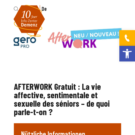
Fr
De
Werkzeugleis
AFTERWORK Gratuit : La vie
affective, sentimentale et
sexuelle des séniors – de quoi
parle-t-on ?
Nützliche Informationen