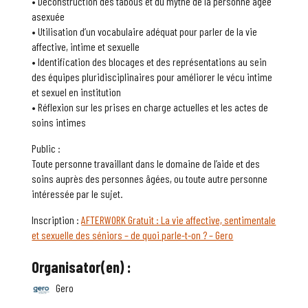
• Déconstruction des tabous et du mythe de la personne âgée
asexuée
• Utilisation d’un vocabulaire adéquat pour parler de la vie
affective, intime et sexuelle
• Identification des blocages et des représentations au sein
des équipes pluridisciplinaires pour améliorer le vécu intime
et sexuel en institution
• Réflexion sur les prises en charge actuelles et les actes de
soins intimes
Public :
Toute personne travaillant dans le domaine de l’aide et des
soins auprès des personnes âgées, ou toute autre personne
intéressée par le sujet.
Inscription :
AFTERWORK Gratuit : La vie affective, sentimentale
et sexuelle des séniors – de quoi parle-t-on ? – Gero
Organisator(en) :
Gero