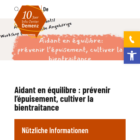
Fr
De
Werkzeugleis
Aidant en équilibre : prévenir
l’épuisement, cultiver la
bientraitance
Nützliche Informationen