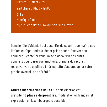
Datum :
3. März 2026
Zeitpläne :
17h00 - 19h00
Ort :
Mosaïque Club
31, rue Léon Metz, L-4238 Esch-sur-Alzette
Dans le rôle d’aidant, il est essentiel de savoir reconnaître ses
limites et d’apprendre à lâcher prise pour préserver son
équilibre. Cet atelier vous invite à découvrir des outils
concrets pour gérer vos émotions, prendre du recul et
retrouver votre équilibre intérieur afin d’accompagner votre
proche avec plus de sérénité.
Autres informations utiles :
la participation est
gratuite,
10 places disponibles
, modération en français et
expression en luxembourgeois possible