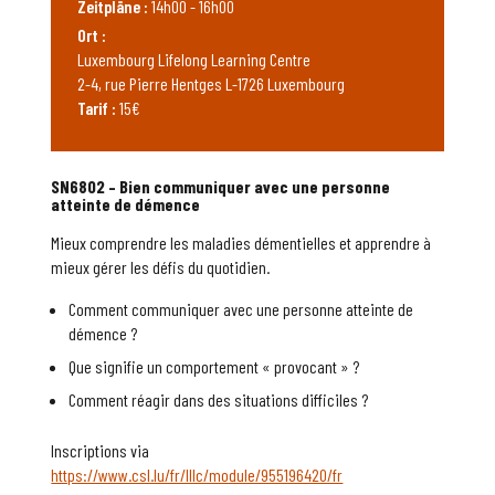
Zeitpläne :
14h00 - 16h00
Ort :
Luxembourg Lifelong Learning Centre
2-4, rue Pierre Hentges L-1726 Luxembourg
Tarif :
15€
SN6802 – Bien communiquer avec une personne
atteinte de démence
Mieux comprendre les maladies démentielles et apprendre à
mieux gérer les défis du quotidien.
Comment communiquer avec une personne atteinte de
démence ?
Que signifie un comportement « provocant » ?
Comment réagir dans des situations difficiles ?
Inscriptions via
https://www.csl.lu/fr/lllc/module/955196420/fr