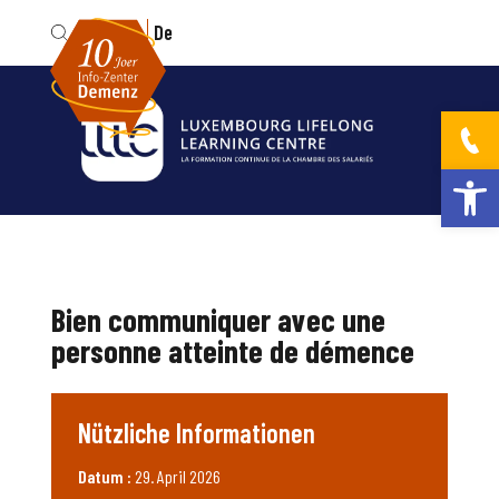
Fr
De
Werkzeugleis
Bien communiquer avec une
personne atteinte de démence
Nützliche Informationen
Datum :
29. April 2026