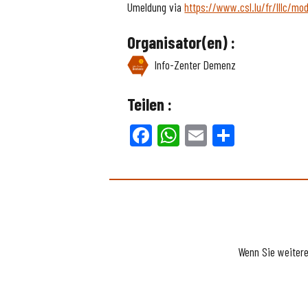
Umeldung via
https://www.csl.lu/fr/lllc/mo
Organisator(en) :
Info-Zenter Demenz
Teilen :
Facebook
WhatsApp
Email
Teilen
Wenn Sie weiter