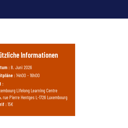
ützliche Informationen
tum :
8. Juni 2026
itpläne :
14h00 - 16h00
t :
xembourg Lifelong Learning Centre
4, rue Pierre Hentges L-1726 Luxembourg
if :
15€