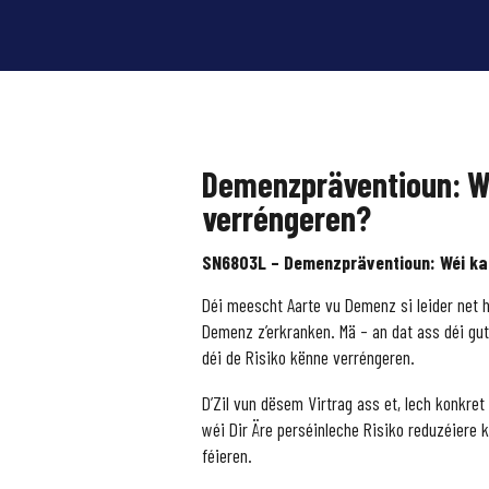
Demenzpräventioun: Wé
verréngeren?
SN6803L – Demenzpräventioun: Wéi ka
Déi meescht Aarte vu Demenz si leider net he
Demenz z’erkranken. Mä – an dat ass déi gut
déi de Risiko kënne verréngeren.
D’Zil vun dësem Virtrag ass et, Iech konkret
wéi Dir Äre perséinleche Risiko reduzéiere k
féieren.