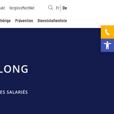
takt
VergiessMechNet
Fr
De
hörige
Prävention
Dienststellenliste
Werkzeugleis