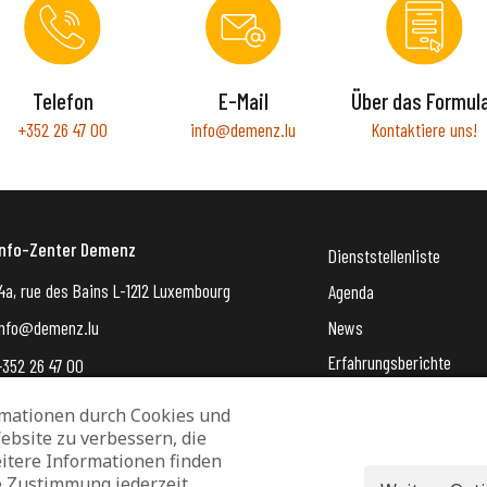
Telefon
E-Mail
Über das Formul
+352 26 47 00
info@demenz.lu
Kontaktiere uns!
Info-Zenter Demenz
Dienststellenliste
4a, rue des Bains L-1212 Luxembourg
Agenda
News
info@demenz.lu
Erfahrungsberichte
+352 26 47 00
VergiessMechNet (newsle
mationen durch Cookies und
ebsite zu verbessern, die
Datenschutz und Verwaltung von Cookies
Rechtliche Hinweise
itere Informationen finden
Erklärung zur Barrierefreiheit
e Zustimmung jederzeit