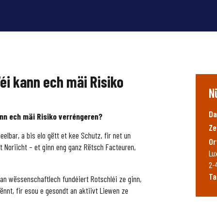
i kann ech mäi Risiko
N
Da
nn ech mäi Risiko verréngeren?
Ze
elbar, a bis elo gëtt et kee Schutz, fir net un
Or
t Noriicht – et ginn eng ganz Rëtsch Facteuren,
Lu
2-
Tar
 an wëssenschaftlech fundéiert Rotschléi ze ginn,
ënnt, fir esou e gesondt an aktiivt Liewen ze