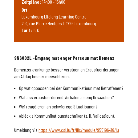
Zeitpläne :
14h00 - 16h00
Ort :
Luxembourg Lifelong Learning Centre
2-4, rue Pierre Hentges L-1726 Luxembourg
Tarif :
15€
SN6802L -Ëmgang mat enger Persoun mat Demenz
Demenzerkrankunge besser verstoen an Erausfuerderungen
am Alldag besser meeschteren.
Op wat oppassen bei der Kommunikatioun mat Betraffenen?
Wat ass erausfuerderend Verhalen a seng Ursaachen?
Wéi reagéieren an schwierege Situatiounen?
Abléck a Kommunikatiounstechniken (z. B. Validatioun).
Umeldung via
https://www.csl.lu/fr/lllc/module/955196418/lu