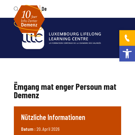
Fr
De
Werkzeugleis
Ëmgang mat enger Persoun mat
Demenz
Nützliche Informationen
Datum :
20. April 2026