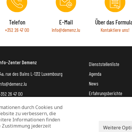
Telefon
E-Mail
Über das Formul
+352 26 47 00
info@demenz.lu
Kontaktiere uns!
Info-Zenter Demenz
Dienststellenliste
4a, rue des Bains L-1212 Luxembourg
Agenda
News
info@demenz.lu
Erfahrungsberichte
+352 26 47 00
VergiessMechNet (newsle
mationen durch Cookies und
ebsite zu verbessern, die
Datenschutz und Verwaltung von Cookies
Rechtliche Hinweise
itere Informationen finden
e Zustimmung jederzeit
Erklärung zur Barrierefreiheit
Weitere Opt