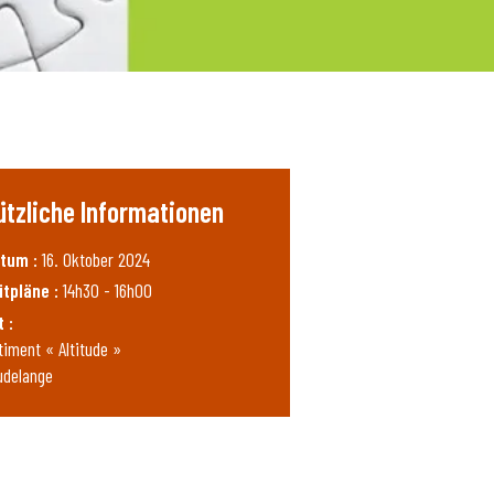
ützliche Informationen
tum :
16. Oktober 2024
itpläne :
14h30 - 16h00
t :
timent « Altitude »
udelange