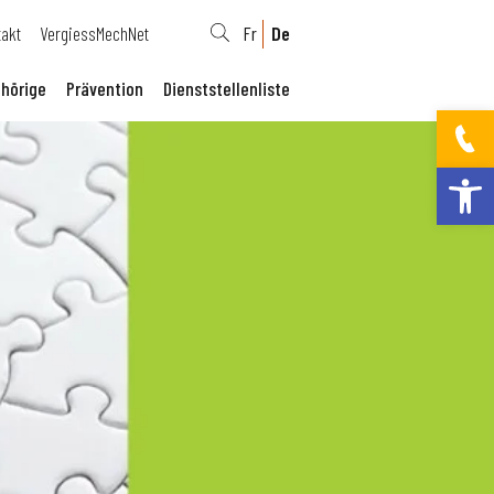
takt
VergiessMechNet
Fr
De
hörige
Prävention
Dienststellenliste
Werkzeugleis