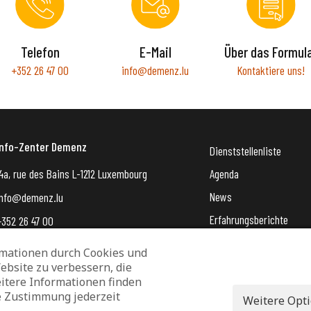
Telefon
E-Mail
Über das Formul
+352 26 47 00
info@demenz.lu
Kontaktiere uns!
Info-Zenter Demenz
Dienststellenliste
4a, rue des Bains L-1212 Luxembourg
Agenda
News
info@demenz.lu
Erfahrungsberichte
+352 26 47 00
VergiessMechNet (newsle
mationen durch Cookies und
ebsite zu verbessern, die
Datenschutz und Verwaltung von Cookies
Rechtliche Hinweise
itere Informationen finden
e Zustimmung jederzeit
Erklärung zur Barrierefreiheit
Weitere Opt