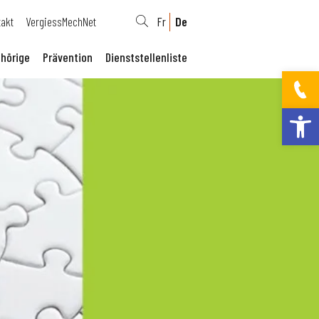
takt
VergiessMechNet
Fr
De
hörige
Prävention
Dienststellenliste
Werkzeugleis