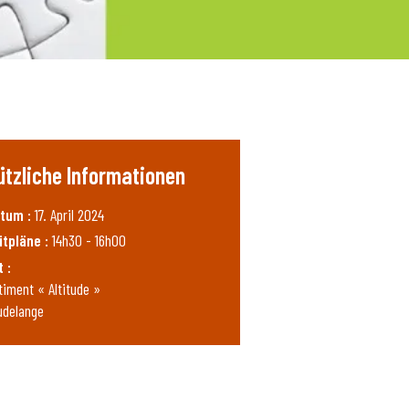
ützliche Informationen
tum :
17. April 2024
itpläne :
14h30 - 16h00
t :
timent « Altitude »
udelange