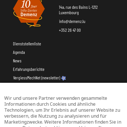
14a, rue des Bains L-1212
Luxembourg
info@demenz.lu
+352 26 47 00
Dienststellenliste
Agenda
News
Erfahrungsberichte
VergiessMechNet (newsletter)
Wir und unsere Partner verwenden gesammelte
Mit Unterstützung des
Informationen durch Cookies und ähnliche
Technologien, um Ihr Erlebnis auf unserer Website zu
verbessern, die Nutzung zu analysieren und für
Marketingzwecke. Weitere Informationen finden Sie in