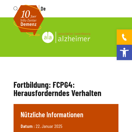
Fr
De
Werkzeugleis
Fortbildung: FCPG4:
Herausforderndes Verhalten
Nützliche Informationen
Datum :
22. Januar 2025