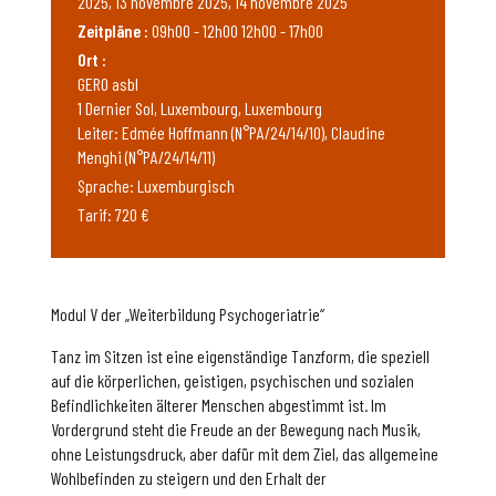
2025, 13 novembre 2025, 14 novembre 2025
Zeitpläne :
09h00 - 12h00 12h00 - 17h00
Ort :
GERO asbl
1 Dernier Sol, Luxembourg, Luxembourg
Leiter: Edmée Hoffmann (N°PA/24/14/10), Claudine
Menghi (N°PA/24/14/11)
Sprache: Luxemburgisch
Tarif: 720 €
Modul V der „Weiterbildung Psychogeriatrie“
Tanz im Sitzen ist eine eigenständige Tanzform, die speziell
auf die körperlichen, geistigen, psychischen und sozialen
Befindlichkeiten älterer Menschen abgestimmt ist. Im
Vordergrund steht die Freude an der Bewegung nach Musik,
ohne Leistungsdruck, aber dafür mit dem Ziel, das allgemeine
Wohlbefinden zu steigern und den Erhalt der