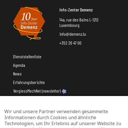
Info-Zenter Demenz
14a, rue des Bains L-1212
Luxembourg
info@demenz.lu
+352 26 47 00
Dienststellenliste
Agenda
News
Erfahrungsberichte
VergiessMechNet (newsletter)
Wir und unsere Partner verwenden gesammelte
Mit Unterstützung des
Informationen durch Cookies und ähnliche
Technologien, um Ihr Erlebnis auf unserer Website zu