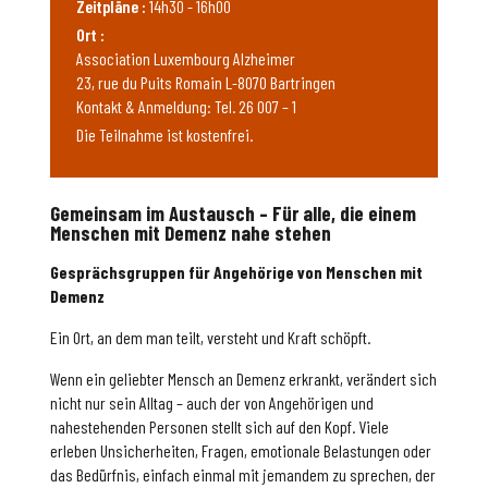
Zeitpläne :
14h30 - 16h00
Ort :
Association Luxembourg Alzheimer
23, rue du Puits Romain L-8070 Bartringen
Kontakt & Anmeldung: Tel. 26 007 – 1
Die Teilnahme ist kostenfrei.
Gemeinsam im Austausch – Für alle, die einem
Menschen mit Demenz nahe stehen
Gesprächsgruppen für Angehörige von Menschen mit
Demenz
Ein Ort, an dem man teilt, versteht und Kraft schöpft.
Wenn ein geliebter Mensch an Demenz erkrankt, verändert sich
nicht nur sein Alltag – auch der von Angehörigen und
nahestehenden Personen stellt sich auf den Kopf. Viele
erleben Unsicherheiten, Fragen, emotionale Belastungen oder
das Bedürfnis, einfach einmal mit jemandem zu sprechen, der