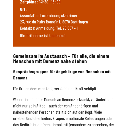
Zeitpläne :
14h30 - 16h00
Ort :
Association Luxembourg Alzheimer
23, rue du Puits Romain L-8070 Bartringen
Kontakt & Anmeldung: Tel. 26 007 – 1
Die Teilnahme ist kostenfrei.
Gemeinsam im Austausch – Für alle, die einem
Menschen mit Demenz nahe stehen
Gesprächsgruppen für Angehörige von Menschen mit
Demenz
Ein Ort, an dem man teilt, versteht und Kraft schöpft.
Wenn ein geliebter Mensch an Demenz erkrankt, verändert sich
nicht nur sein Alltag – auch der von Angehörigen und
nahestehenden Personen stellt sich auf den Kopf. Viele
erleben Unsicherheiten, Fragen, emotionale Belastungen oder
das Bedürfnis, einfach einmal mit jemandem zu sprechen, der