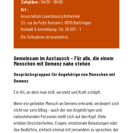
Zeitpläne :
14h30 - 16h00
Ort :
Association Luxembourg Alzheimer
23, rue du Puits Romain L-8070 Bartringen
Kontakt & Anmeldung: Tel. 26 007 – 1
Die Teilnahme ist kostenfrei.
Gemeinsam im Austausch – Für alle, die einem
Menschen mit Demenz nahe stehen
Gesprächsgruppen für Angehörige von Menschen mit
Demenz
Ein Ort, an dem man teilt, versteht und Kraft schöpft.
Wenn ein geliebter Mensch an Demenz erkrankt, verändert sich
nicht nur sein Alltag – auch der von Angehörigen und
nahestehenden Personen stellt sich auf den Kopf. Viele
erleben Unsicherheiten, Fragen, emotionale Belastungen oder
das Bedürfnis, einfach einmal mit jemandem zu sprechen, der