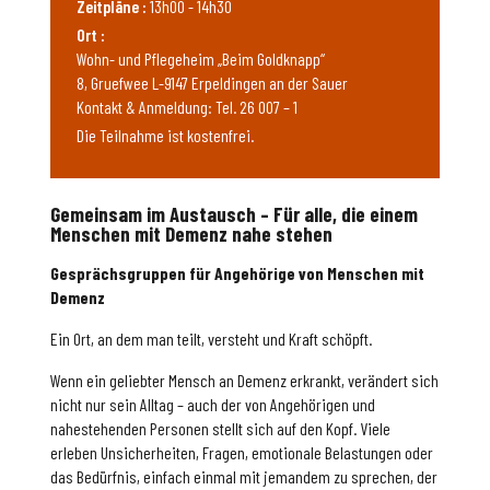
Zeitpläne :
13h00 - 14h30
Ort :
Wohn- und Pflegeheim „Beim Goldknapp“
8, Gruefwee L-9147 Erpeldingen an der Sauer
Kontakt & Anmeldung: Tel. 26 007 – 1
Die Teilnahme ist kostenfrei.
Gemeinsam im Austausch – Für alle, die einem
Menschen mit Demenz nahe stehen
Gesprächsgruppen für Angehörige von Menschen mit
Demenz
Ein Ort, an dem man teilt, versteht und Kraft schöpft.
Wenn ein geliebter Mensch an Demenz erkrankt, verändert sich
nicht nur sein Alltag – auch der von Angehörigen und
nahestehenden Personen stellt sich auf den Kopf. Viele
erleben Unsicherheiten, Fragen, emotionale Belastungen oder
das Bedürfnis, einfach einmal mit jemandem zu sprechen, der