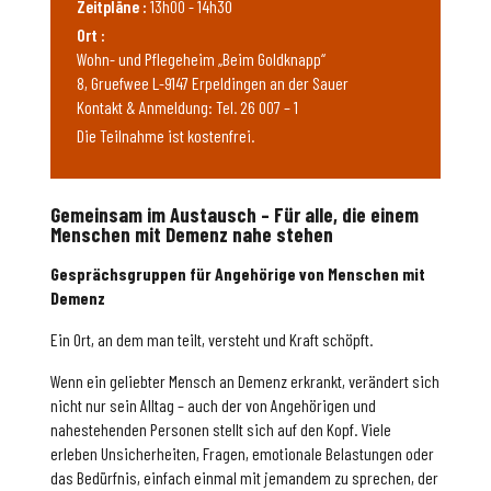
Zeitpläne :
13h00 - 14h30
Ort :
Wohn- und Pflegeheim „Beim Goldknapp“
8, Gruefwee L-9147 Erpeldingen an der Sauer
Kontakt & Anmeldung: Tel. 26 007 – 1
Die Teilnahme ist kostenfrei.
Gemeinsam im Austausch – Für alle, die einem
Menschen mit Demenz nahe stehen
Gesprächsgruppen für Angehörige von Menschen mit
Demenz
Ein Ort, an dem man teilt, versteht und Kraft schöpft.
Wenn ein geliebter Mensch an Demenz erkrankt, verändert sich
nicht nur sein Alltag – auch der von Angehörigen und
nahestehenden Personen stellt sich auf den Kopf. Viele
erleben Unsicherheiten, Fragen, emotionale Belastungen oder
das Bedürfnis, einfach einmal mit jemandem zu sprechen, der