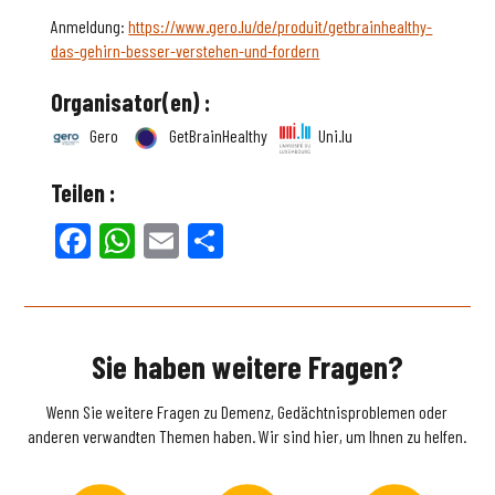
Anmeldung:
https://www.gero.lu/de/produit/getbrainhealthy-
das-gehirn-besser-verstehen-und-fordern
Organisator(en) :
Gero
GetBrainHealthy
Uni.lu
Teilen :
Facebook
WhatsApp
Email
Teilen
Sie haben weitere Fragen?
Wenn Sie weitere Fragen zu Demenz, Gedächtnisproblemen oder
anderen verwandten Themen haben. Wir sind hier, um Ihnen zu helfen.