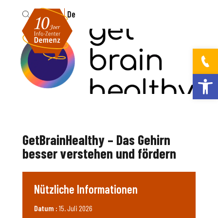
Fr
De
Werkzeugleis
GetBrainHealthy – Das Gehirn
besser verstehen und fördern
Nützliche Informationen
Datum :
15. Juli 2026