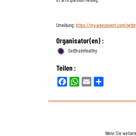
Umeldung:
https://my.weezevent.com/getbr
Organisator(en) :
GetBrainHealthy
Teilen :
Facebook
WhatsApp
Email
Teilen
Wenn Sie weiter