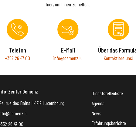
hier, um Ihnen zu helfen.
Telefon
E-Mail
Über das Formul
+352 26 47 00
info@demenz.lu
Kontaktiere uns!
Info-Zenter Demenz
Dienststellenliste
4a, rue des Bains L-1212 Luxembourg
Agenda
News
info@demenz.lu
Erfahrungsberichte
+352 26 47 00
VergiessMechNet (newsle