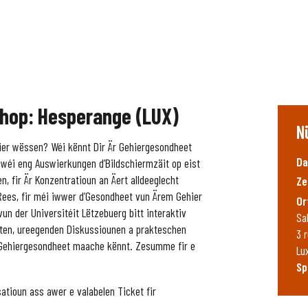
hop: Hesperange (LUX)
N
ier wëssen? Wéi kënnt Dir Är Gehiergesondheet
Da
 wéi eng Auswierkungen d’Bildschiermzäit op eist
n, fir Är Konzentratioun an Äert alldeeglecht
Ze
’Rees, fir méi iwwer d’Gesondheet vun Ärem Gehier
Or
un der Universitéit Lëtzebuerg bitt interaktiv
Sa
ten, ureegenden Diskussiounen a prakteschen
3 
r Gehiergesondheet maache kënnt. Zesumme fir e
Lu
Sp
satioun ass awer e valabelen Ticket fir