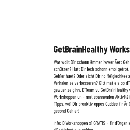
GetBrainHealthy Works
Wat wollt Dir schonn ëmmer iwwer Äert Geh
schützen? Hutt Dir Iech schonn emol gefrot,
Gehier huet? Oder sicht Dir no Méiglechkeete
Verhalen ze verbesseren? Gitt mat eis op d
gewuer ze ginn. D’Team vu GetBrainHealthy v
Workshoppen un – mat spannenden Aktivitéi
Tipps, wéi Dir proaktiv eppes Guddes fir Ä
gesond Gehier!
Info: D’Workshoppen si GRATIS – fir d’Organi
d’Participatioun néideg.