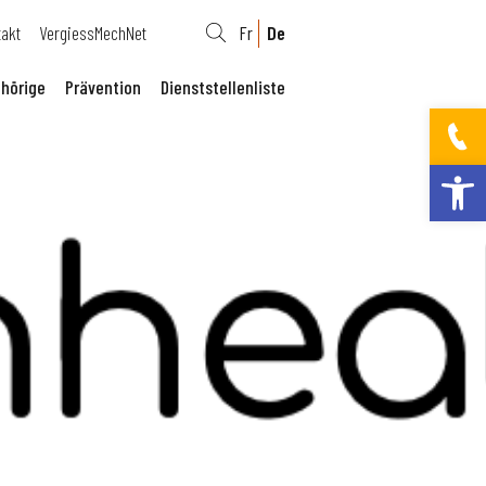
takt
VergiessMechNet
Fr
De
hörige
Prävention
Dienststellenliste
Werkzeugleis