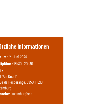
ützliche Informationen
tum :
2. Juni 2026
itpläne :
18h30- 20h30
t :
ll "Am Duerf”
rue de Hesperange, 5950, ITZIG
xemburg
rache:
Luxemburgisch