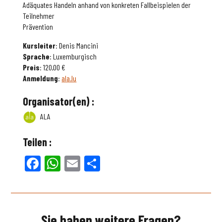
Adäquates Handeln anhand von konkreten Fallbeispielen der
Teilnehmer
Prävention
Kursleiter
: Denis Mancini
Sprache
: Luxemburgisch
Preis
: 120,00 €
Anmeldung
:
ala.lu
Organisator(en) :
ALA
Teilen :
Facebook
WhatsApp
Email
Teilen
Sie haben weitere Fragen?