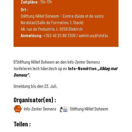
Zeitpläne :
15h-17h
Ort :
Stëftung Hëllef Doheem − Centre d’aide et de soins
Nordstad (Salle de Formation, 1. Stack)
48, rue de l’Industrie, L-9250 Diekirch
Anmeldung:
+352 40 20 80 7200 / admin.as@shd.lu
D‘Stëftung Hëllef Doheem an den Info-Zenter Demenz
invitéieren Iech häerzlech op en
Info-
Nomëtten
„
Alldag
mat
Demenz“.
Umeldung bis den 23. Juli.
Organisator(en) :
Info-Zenter Demenz
Stëftung Hëllef Doheem
Teilen :