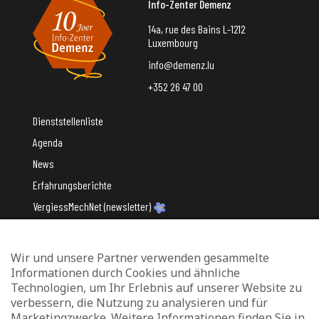
Info-Zenter Demenz
14a, rue des Bains L-1212
Luxembourg
info@demenz.lu
+352 26 47 00
Dienststellenliste
Agenda
News
Erfahrungsberichte
VergiessMechNet (newsletter)
Wir und unsere Partner verwenden gesammelte
Mit Unterstützung des
Informationen durch Cookies und ähnliche
Technologien, um Ihr Erlebnis auf unserer Website zu
verbessern, die Nutzung zu analysieren und für
Marketingzwecke. Weitere Informationen finden Sie in