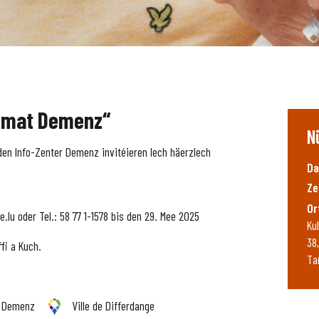
g mat Demenz“
N
 den Info-Zenter Demenz invitéieren Iech häerzlech
Da
Ze
Or
lu oder Tel.: 58 77 1-1578 bis den 29. Mee 2025
Ku
38
fi a Kuch.
Ta
r Demenz
Ville de Differdange