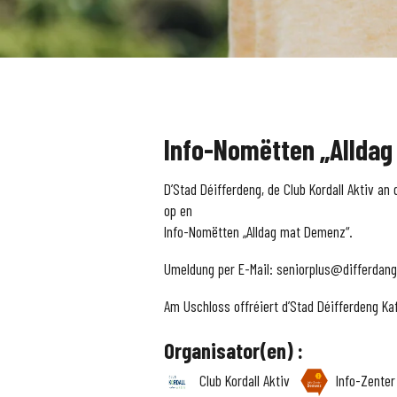
Info-Nomëtten „Allda
D’Stad Déifferdeng, de Club Kordall Aktiv an
op en
Info-Nomëtten „Alldag mat Demenz“.
Umeldung per E-Mail: seniorplus@differdange.
Am Uschloss offréiert d’Stad Déifferdeng Kaf
Organisator(en) :
Club Kordall Aktiv
Info-Zente