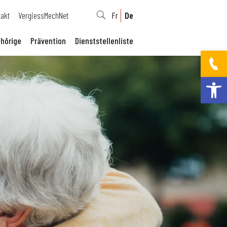
takt
VergiessMechNet
Fr
De
hörige
Prävention
Dienststellenliste
Werkzeugleis