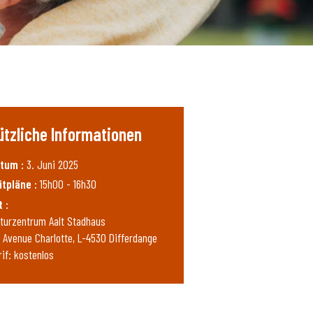
ützliche Informationen
tum :
3. Juni 2025
itpläne :
15h00 - 16h30
t :
lturzentrum Aalt Stadhaus
, Avenue Charlotte, L-4530 Differdange
rif: kostenlos