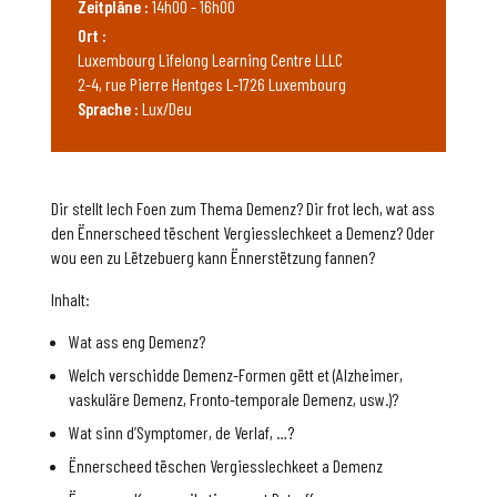
Zeitpläne :
14h00 - 16h00
Ort :
Luxembourg Lifelong Learning Centre LLLC
2-4, rue Pierre Hentges L-1726 Luxembourg
Sprache :
Lux/Deu
Dir stellt Iech Foen zum Thema Demenz? Dir frot Iech, wat ass
den Ënnerscheed tëschent Vergiesslechkeet a Demenz? Oder
wou een zu Lëtzebuerg kann Ënnerstëtzung fannen?
Inhalt:
Wat ass eng Demenz?
Welch verschidde Demenz-Formen gëtt et (Alzheimer,
vaskuläre Demenz, Fronto-temporale Demenz, usw.)?
Wat sinn d’Symptomer, de Verlaf, …?
Ënnerscheed tëschen Vergiesslechkeet a Demenz