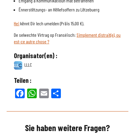
Ëmgang a Kommunikatioun mat Betraffenen
Ënnerstëtzungs- an Hëllefsoffern zu Lëtzebuerg
Hei
kënnt Dir Iech umelden (Präis 15,00 €).
De selwechte Virtrag op Franséisch:
Simplement distrait(e), ou
est-ce autre chose ?
Organisator(en) :
LLLC
Teilen :
Facebook
WhatsApp
Email
Teilen
Sie haben weitere Fragen?