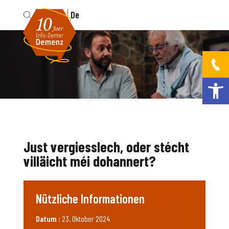
Fr
De
Werkzeugleis
Just vergiesslech, oder stécht
villäicht méi dohannert?
Nützliche Informationen
Datum :
23. Oktober 2024