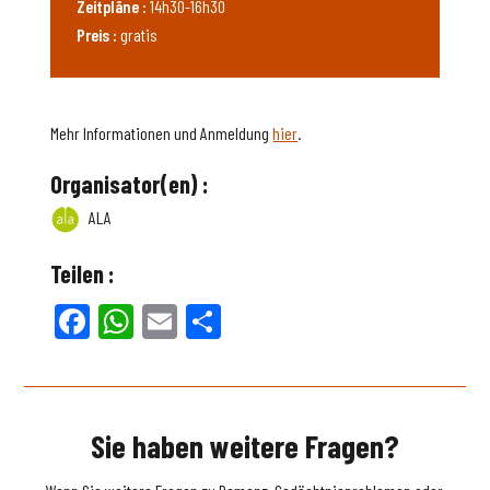
Zeitpläne :
14h30-16h30
Preis :
gratis
Mehr Informationen und Anmeldung
hier
.
Organisator(en) :
ALA
Teilen :
Facebook
WhatsApp
Email
Teilen
Sie haben weitere Fragen?