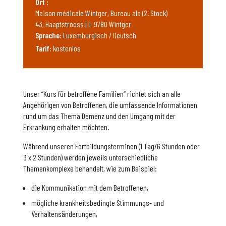
Ort :
Maison médicale Wintger, Bureau ala (2. Stock)
43, Haaptstrooss | L-9780 Wintger
Sprache:
Luxemburgisch / Deutsch
Tarif:
kostenlos
Unser “Kurs für betroffene Familien“ richtet sich an alle
Angehörigen von Betroffenen, die umfassende Informationen
rund um das Thema Demenz und den Umgang mit der
Erkrankung erhalten möchten.
Während unseren Fortbildungsterminen (1 Tag/6 Stunden oder
3 x 2 Stunden) werden jeweils unterschiedliche
Themenkomplexe behandelt, wie zum Beispiel:
die Kommunikation mit dem Betroffenen,
mögliche krankheitsbedingte Stimmungs- und
Verhaltensänderungen,