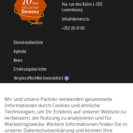
14a, rue des Bains L-1212
Luxembourg
info@demenz.lu
+352 26 47 00
Dienststellenliste
Agenda
News
Erfahrungsberichte
VergiessMechNet (newsletter)
Wir und unsere Partner verwenden gesammelte
Mit Unterstützung des
Informationen durch Cookies und ähnliche
Technologien, um Ihr Erlebnis auf unserer Website zu
verbessern, die Nutzung zu analysieren und für
Marketingzwecke. Weitere Informationen finden Sie in
unserer Datenschutzerklärung und können Ihre