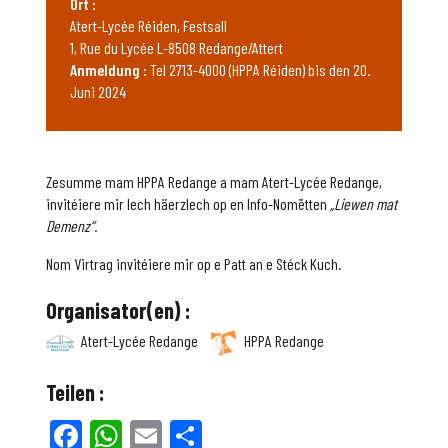
Ort :
Atert-Lycée Réiden, Festsall
1, Rue du Lycée L-8508 Redange/Attert
Anmeldung :
Tel 2713-4000 (HPPA Réiden) bis den 20.
Juni 2024
Zesumme mam HPPA Redange a mam Atert-Lycée Redange,
invitéiere mir Iech häerzlech op en Info-Nomëtten
„Liewen mat
Demenz“
.
Nom Virtrag invitéiere mir op e Patt an e Stéck Kuch.
Organisator(en) :
Atert-Lycée Redange
HPPA Redange
Teilen :
Facebook
WhatsApp
Email
Teilen