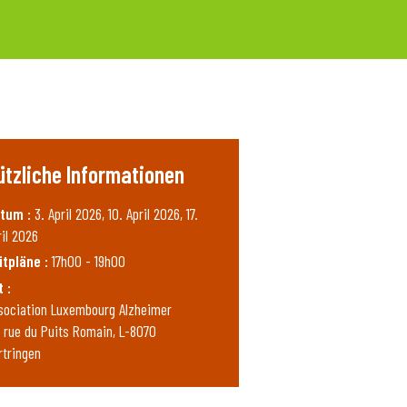
ützliche Informationen
tum :
3. April 2026, 10. April 2026, 17.
ril 2026
itpläne :
17h00 - 19h00
t :
sociation Luxembourg Alzheimer
, rue du Puits Romain, L-8070
rtringen