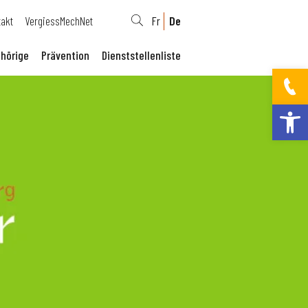
takt
VergiessMechNet
Fr
De
hörige
Prävention
Dienststellenliste
Werkzeugleis