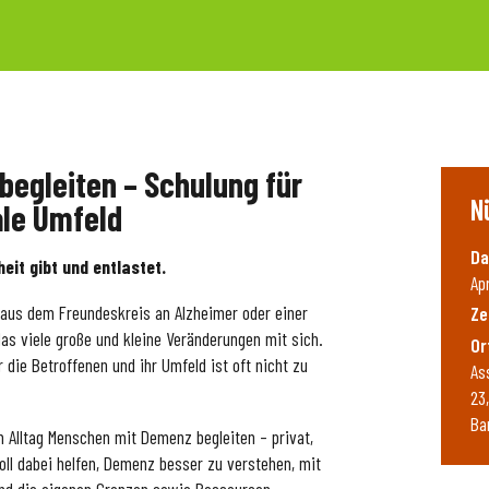
egleiten – Schulung für
N
ale Umfeld
Da
heit gibt und entlastet.
Ap
 aus dem Freundeskreis an Alzheimer oder einer
Ze
as viele große und kleine Veränderungen mit sich.
Or
 die Betroffenen und ihr Umfeld ist oft nicht zu
As
23
Ba
im Alltag Menschen mit Demenz begleiten – privat,
soll dabei helfen, Demenz besser zu verstehen, mit
und die eigenen Grenzen sowie Ressourcen