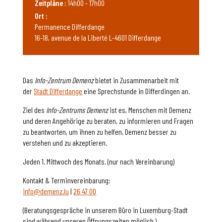
Zeitpläne :
14h00 - 17h00
Ort :
Permanence Differdange
16-18, avenue de la Liberté L-4601 Differdange
Das
Info-Zentrum Demenz
bietet in Zusammenarbeit mit
der
Stadt Differdange
eine Sprechstunde in Differdingen an.
Ziel des
Info-Zentrums Demenz
ist es, Menschen mit Demenz
und deren Angehörige zu beraten, zu informieren und Fragen
zu beantworten, um ihnen zu helfen, Demenz besser zu
verstehen und zu akzeptieren.
Jeden 1. Mittwoch des Monats. (nur nach Vereinbarung)
Kontakt & Terminvereinbarung:
info@demenz.lu
|
26 47 00
(Beratungsgespräche in unserem Büro in Luxemburg-Stadt
sind während unseren Öffnungszeiten möglich.)