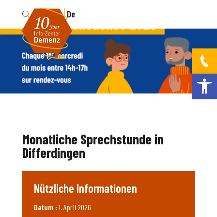
Fr
De
Werkzeugleis
Monatliche Sprechstunde in
Differdingen
Nützliche Informationen
Datum :
1. April 2026