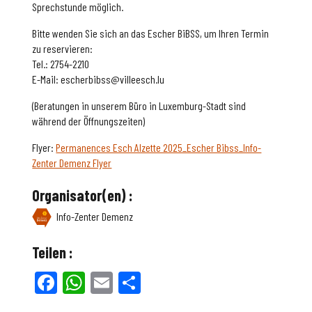
Sprechstunde möglich.
Bitte wenden Sie sich an das Escher BiBSS, um Ihren Termin
zu reservieren:
Tel.: 2754-2210
E-Mail: escherbibss@villeesch.lu
(Beratungen in unserem Büro in Luxemburg-Stadt sind
während der Öffnungszeiten)
Flyer:
Permanences Esch Alzette 2025_Escher Bibss_Info-
Zenter Demenz Flyer
Organisator(en) :
Info-Zenter Demenz
Teilen :
Facebook
WhatsApp
Email
Teilen