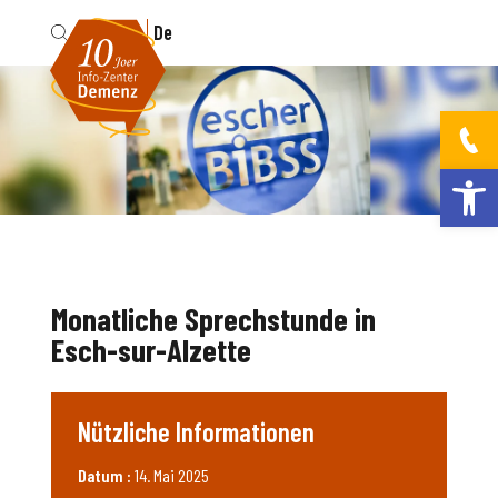
Fr
De
Werkzeugleis
Monatliche Sprechstunde in
Esch-sur-Alzette
Nützliche Informationen
Datum :
14. Mai 2025