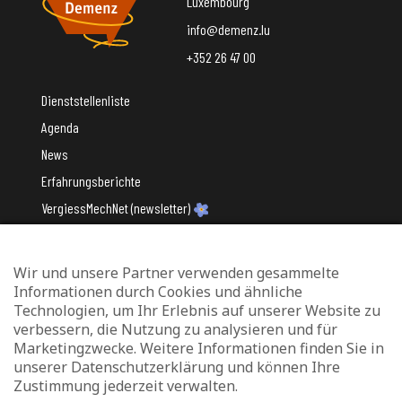
Luxembourg
info@demenz.lu
+352 26 47 00
Dienststellenliste
Agenda
News
Erfahrungsberichte
VergiessMechNet (newsletter)
Wir und unsere Partner verwenden gesammelte
Mit Unterstützung des
Informationen durch Cookies und ähnliche
Technologien, um Ihr Erlebnis auf unserer Website zu
verbessern, die Nutzung zu analysieren und für
Marketingzwecke. Weitere Informationen finden Sie in
unserer Datenschutzerklärung und können Ihre
Zustimmung jederzeit verwalten.
Datenschutz und Verwaltung von Cookies