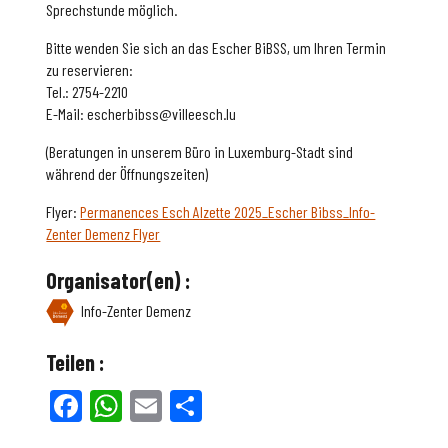
Sprechstunde möglich.
Bitte wenden Sie sich an das Escher BiBSS, um Ihren Termin
zu reservieren:
Tel.: 2754-2210
E-Mail: escherbibss@villeesch.lu
(Beratungen in unserem Büro in Luxemburg-Stadt sind
während der Öffnungszeiten)
Flyer:
Permanences Esch Alzette 2025_Escher Bibss_Info-
Zenter Demenz Flyer
Organisator(en) :
Info-Zenter Demenz
Teilen :
Facebook
WhatsApp
Email
Teilen