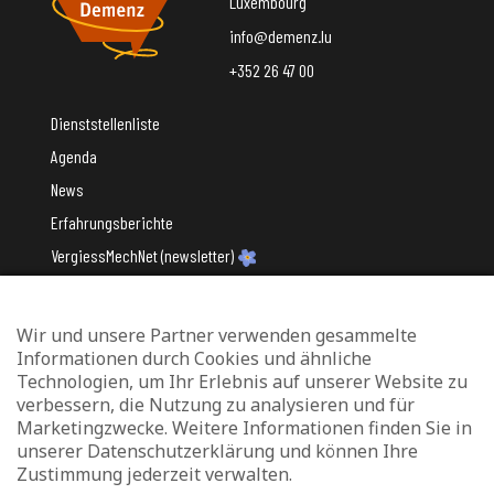
Luxembourg
info@demenz.lu
+352 26 47 00
Dienststellenliste
Agenda
News
Erfahrungsberichte
VergiessMechNet (newsletter)
Wir und unsere Partner verwenden gesammelte
Mit Unterstützung des
Informationen durch Cookies und ähnliche
Technologien, um Ihr Erlebnis auf unserer Website zu
verbessern, die Nutzung zu analysieren und für
Marketingzwecke. Weitere Informationen finden Sie in
unserer Datenschutzerklärung und können Ihre
Zustimmung jederzeit verwalten.
Datenschutz und Verwaltung von Cookies