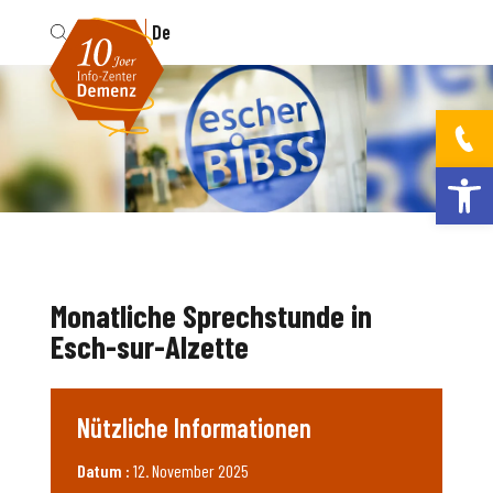
Fr
De
Werkzeugleis
Monatliche Sprechstunde in
Esch-sur-Alzette
Nützliche Informationen
Datum :
12. November 2025