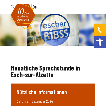
Fr
De
Werkzeugleis
Monatliche Sprechstunde in
Esch-sur-Alzette
Nützliche Informationen
Datum :
11. Dezember 2024