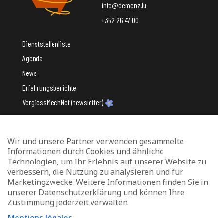
info@demenz.lu
+352 26 47 00
Dienststellenliste
Agenda
News
Erfahrungsberichte
VergiessMechNet (newsletter)
Wir und unsere Partner verwenden gesammelte
Mit Unterstützung des
Informationen durch Cookies und ähnliche
Technologien, um Ihr Erlebnis auf unserer Website zu
verbessern, die Nutzung zu analysieren und für
Marketingzwecke. Weitere Informationen finden Sie in
unserer Datenschutzerklärung und können Ihre
Zustimmung jederzeit verwalten.
Datenschutz und Verwaltung von Cookies
Mentions légales
Rechtliche Hinweise