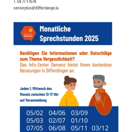
T. 58 77 1-1578
seniorplus@differdange.lu