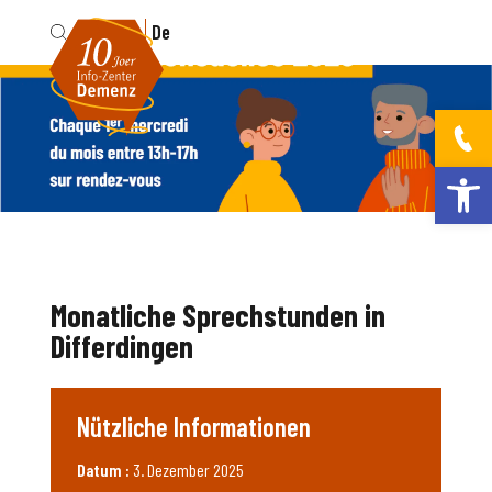
Fr
De
Werkzeugleis
Monatliche Sprechstunden in
Differdingen
Nützliche Informationen
Datum :
3. Dezember 2025