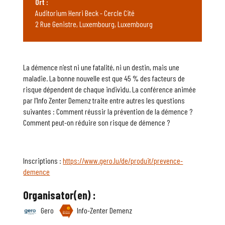
Ort :
Auditorium Henri Beck - Cercle Cité
2 Rue Genistre, Luxembourg, Luxembourg
La démence n’est ni une fatalité, ni un destin, mais une
maladie. La bonne nouvelle est que 45 % des facteurs de
risque dépendent de chaque individu. La conférence animée
par l’Info Zenter Demenz traite entre autres les questions
suivantes : Comment réussir la prévention de la démence ?
Comment peut-on réduire son risque de démence ?
Inscriptions :
https://www.gero.lu/de/produit/prevence-
demence
Organisator(en) :
Gero
Info-Zenter Demenz