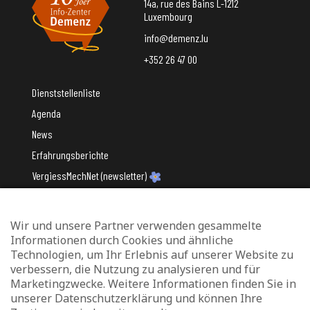
14a, rue des Bains L-1212
Luxembourg
info@demenz.lu
+352 26 47 00
Dienststellenliste
Agenda
News
Erfahrungsberichte
VergiessMechNet (newsletter)
Wir und unsere Partner verwenden gesammelte
Mit Unterstützung des
Informationen durch Cookies und ähnliche
Technologien, um Ihr Erlebnis auf unserer Website zu
verbessern, die Nutzung zu analysieren und für
Marketingzwecke. Weitere Informationen finden Sie in
unserer Datenschutzerklärung und können Ihre