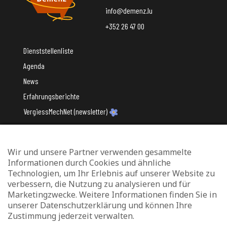
info@demenz.lu
+352 26 47 00
Dienststellenliste
Agenda
News
Erfahrungsberichte
VergiessMechNet (newsletter)
Wir und unsere Partner verwenden gesammelte
Mit Unterstützung des
Informationen durch Cookies und ähnliche
Technologien, um Ihr Erlebnis auf unserer Website zu
verbessern, die Nutzung zu analysieren und für
Marketingzwecke. Weitere Informationen finden Sie in
unserer Datenschutzerklärung und können Ihre
Zustimmung jederzeit verwalten.
Datenschutz und Verwaltung von Cookies