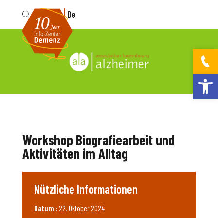
Fr
De
Werkzeugleis
Workshop Biografiearbeit und
Aktivitäten im Alltag
Nützliche Informationen
Datum :
22. Oktober 2024