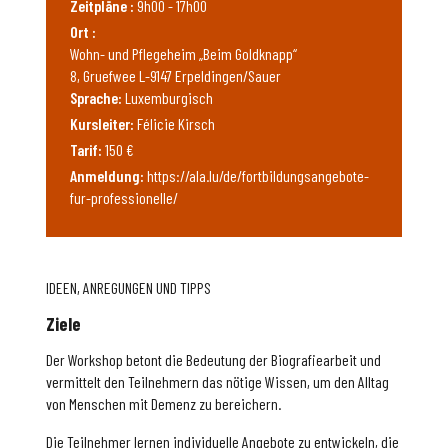
Zeitpläne :
9h00 - 17h00
Ort :
Wohn- und Pflegeheim „Beim Goldknapp“
8, Gruefwee L-9147 Erpeldingen/Sauer
Sprache:
Luxemburgisch
Kursleiter:
Félicie Kirsch
Tarif:
150 €
Anmeldung:
https://ala.lu/de/fortbildungsangebote-
fur-professionelle/
IDEEN, ANREGUNGEN UND TIPPS
Ziele
Der Workshop betont die Bedeutung der Biografiearbeit und
vermittelt den Teilnehmern das nötige Wissen, um den Alltag
von Menschen mit Demenz zu bereichern.
Die Teilnehmer lernen individuelle Angebote zu entwickeln, die