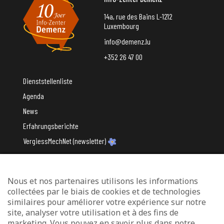
14a, rue des Bains L-1212
Luxembourg
info@demenz.lu
+352 26 47 00
Dienststellenliste
Agenda
News
Erfahrungsberichte
VergiessMechNet (newsletter)
Nous et nos partenaires utilisons les informations
Mit Unterstützung des
collectées par le biais de cookies et de technologies
similaires pour améliorer votre expérience sur notre
site, analyser votre utilisation et à des fins de
marketing. Vous pouvez en savoir plus dans notre