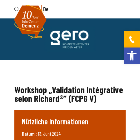
Fr
De
Werkzeugleis
Workshop „Validation Intégrative
selon Richard®” (FCPG V)
Nützliche Informationen
Datum :
13. Juni 2024