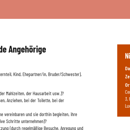
de Angehörige
N
Da
ernteil, Kind, Ehepartner/in, Bruder/Schwester),
Ze
Or
Ce
der Mahlzeiten, der Hausarbeit usw.)?
3,
en, Anziehen, bei der Toilette, bei der
Lu
e vereinbaren und sie dorthin begleiten, ihre
ive Schritte unternehmen)?
tzung (durch regelmäßige Besuche, Anregung und