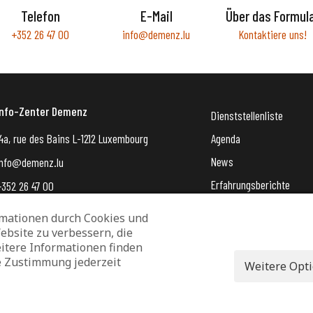
Telefon
E-Mail
Über das Formul
+352 26 47 00
info@demenz.lu
Kontaktiere uns!
Info-Zenter Demenz
Dienststellenliste
4a, rue des Bains L-1212 Luxembourg
Agenda
News
info@demenz.lu
Erfahrungsberichte
+352 26 47 00
VergiessMechNet (newsle
mationen durch Cookies und
ebsite zu verbessern, die
Datenschutz und Verwaltung von Cookies
Rechtliche Hinweise
itere Informationen finden
e Zustimmung jederzeit
Erklärung zur Barrierefreiheit
Weitere Opt
© 2026 - Info-Zenter Demenz - All Rights Reserved. Site de
Inside Communication