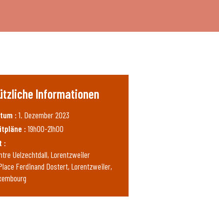
ützliche Informationen
tum :
1. Dezember 2023
itpläne :
19h00-21h00
t :
ntre Uelzechtdall, Lorentzweiler
 Place Ferdinand Dostert, Lorentzweiler,
xembourg